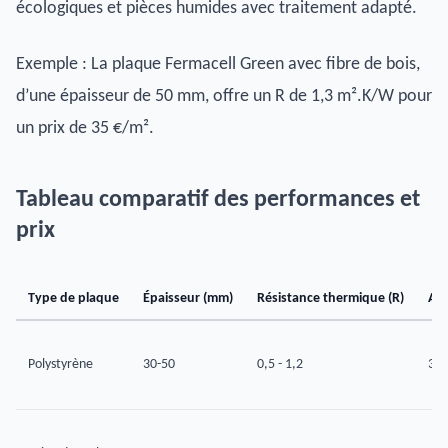
écologiques et pièces humides avec traitement adapté.
Exemple : La plaque Fermacell Green avec fibre de bois,
d’une épaisseur de 50 mm, offre un R de 1,3 m².K/W pour
un prix de 35 €/m².
Tableau comparatif des performances et
prix
Type de plaque
Épaisseur (mm)
Résistance thermique (R)
Aff
Polystyrène
30-50
0,5 - 1,2
30-