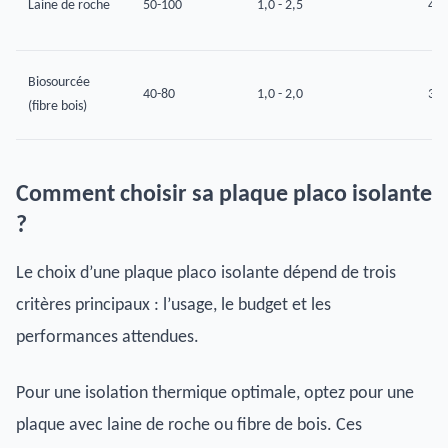
Laine de roche
50-100
1,0 - 2,5
40-
Biosourcée
40-80
1,0 - 2,0
35-
(fibre bois)
Comment choisir sa plaque placo isolante
?
Le choix d’une plaque placo isolante dépend de trois
critères principaux : l’usage, le budget et les
performances attendues.
Pour une isolation thermique optimale, optez pour une
plaque avec laine de roche ou fibre de bois. Ces