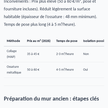
Inconvénients : Prix plus élevé (50 à 60 €/m², pose et
fourniture incluses). Réduit légèrement la surface
habitable (épaisseur de l’ossature : 48 mm minimum).
Temps de pose plus long (4 à 5 m²/heure).
Méthode
Prix au m² (2026)
Temps de pose
Isolation possibl
Collage
35 à 45 €
2-3 m²/heure
Non
(MAP)
Ossature
50 à 60 €
4-5 m²/heure
Oui
métallique
Préparation du mur ancien : étapes clés